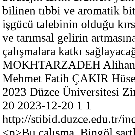
bilinen tıbbi ve aromatik bi
işgücü talebinin olduğu kırs
ve tarımsal gelirin artması
çalışmalara katkı sağlayac
MOKHTARZADEH
Aliha
Mehmet Fatih ÇAKIR
Hüs
2023 Düzce Üniversitesi Zir
20
2023-12-20
1
1
http://stibid.duzce.edu.tr/i
<p>Bu çalışma, Bingöl şart