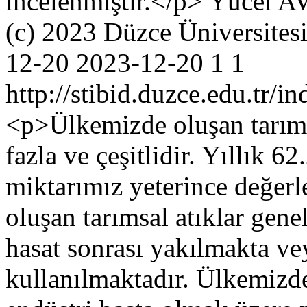
incelenmiştir.</p>
Yücel 
(c) 2023 Düzce Üniversitesi
12-20
2023-12-20
1
1
http://stibid.duzce.edu.tr/i
<p>Ülkemizde oluşan tarımsa
fazla ve çeşitlidir. Yıllık 6
miktarımız yeterince değer
oluşan tarımsal atıklar genel
hasat sonrası yakılmakta v
kullanılmaktadır. Ülkemizde