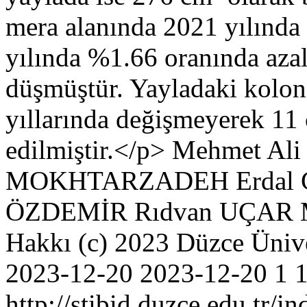
mera alanında 2021 yılında
yılında %1.66 oranında aza
düşmüştür. Yayladaki kolon
yıllarında değişmeyerek 11 
edilmiştir.</p>
Mehmet Al
MOKHTARZADEH
Erda
ÖZDEMİR
Rıdvan UÇAR
Hakkı (c) 2023 Düzce Üniver
2023-12-20
2023-12-20
1
http://stibid.duzce.edu.tr/i