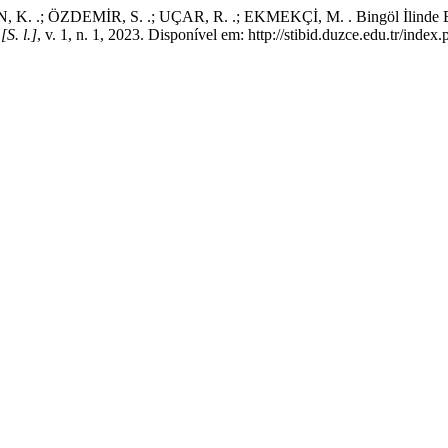
 ÖZDEMİR, S. .; UÇAR, R. .; EKMEKÇİ, M. . Bingöl İlinde Bal Arı
,
[S. l.]
, v. 1, n. 1, 2023. Disponível em: http://stibid.duzce.edu.tr/inde