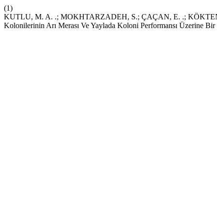
(1)
KUTLU, M. A. .; MOKHTARZADEH, S.; ÇAÇAN, E. .; KÖKTEN, K. 
Kolonilerinin Arı Merası Ve Yaylada Koloni Performansı Üzerine Bir